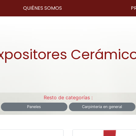
QUIÉNES SOMOS
P
xpositores Cerámic
Resto de categorías :
Paneles
Carpinteria en general