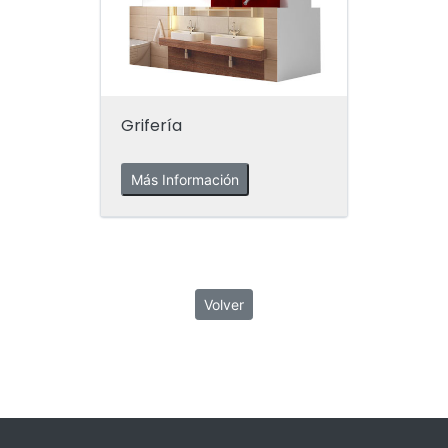
Grifería
Más Información
Volver