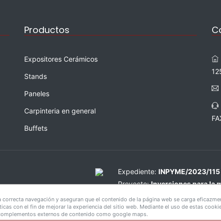
Productos
C
Expositores Cerámicos
12
Stands
Paneles
Carpinteria en general
FA
Buffets
Expediente:
INPYME/2023/115
Proyecto:
Inversiones para la 
Importe concedido:
43.085,00
 correcta navegación y aseguran que el contenido de la página web se carga eficazme
sticas con el fin de mejorar la experiencia del sitio web. Mediante el uso de estas coo
or complementos externos de contenido como google maps.