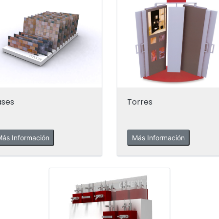
ases
Torres
ás Información
Más Información