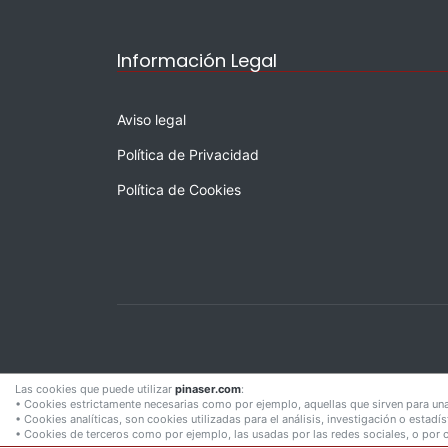
Información Legal
Aviso legal
Política de Privacidad
Política de Cookies
Las cookies que puede utilizar
pinaser.com
:
• Cookies estrictamente necesarias como por ejemplo, aquellas que sirven para una
• Cookies analíticas, son cookies utilizadas para el análisis, investigación o estadí
• Cookies de terceros como por ejemplo, las usadas por las redes sociales, o p