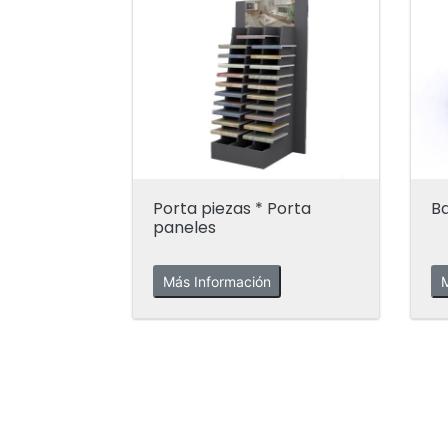
Porta piezas * Porta
B
paneles
Más Información
M