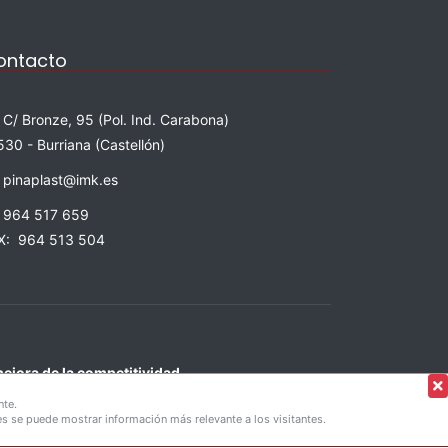
ontacto
C/ Bronze, 95 (Pol. Ind. Carabona)
530 - Burriana (Castellón)
pinaplast@imk.es
964 517 659
X: 964 513 504
mejora de la competitividad
 €
nte.
kies se puede mostrar información más relevante a los visitantes.