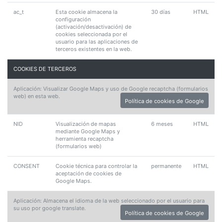
ac_t
Esta cookie almacena la
30 días
HTML
configuración
(activación/desactivación) de
cookies seleccionada por el
usuario para las aplicaciones de
terceros existentes en la web.
COOKIES DE TERCEROS
Aplicación: Visualizar Google Maps y uso de Google recaptcha (formularios
web) en esta web.
Política de cookies de Google
NID
Visualización de mapas
6 meses
HTML
mediante Google Maps y
herramienta recaptcha
(formularios web)
CONSENT
Cookie técnica para controlar la
permanente
HTML
aceptación de cookies de
Google Maps.
Aplicación: Almacena el idioma de la web seleccionado por el usuario para
su uso por google translate.
Política de cookies de Google