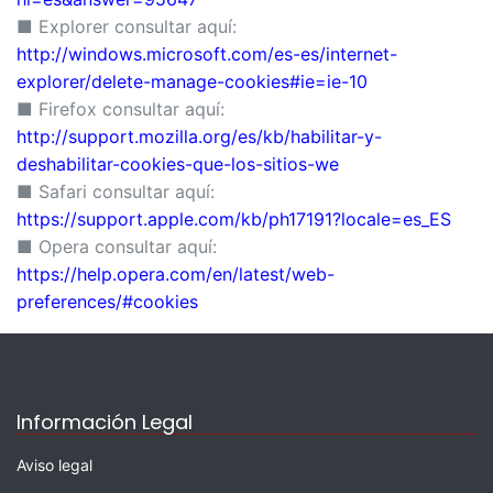
■ Explorer consultar aquí:
http://windows.microsoft.com/es-es/internet-
explorer/delete-manage-cookies#ie=ie-10
■ Firefox consultar aquí:
http://support.mozilla.org/es/kb/habilitar-y-
deshabilitar-cookies-que-los-sitios-we
■ Safari consultar aquí:
https://support.apple.com/kb/ph17191?locale=es_ES
■ Opera consultar aquí:
https://help.opera.com/en/latest/web-
preferences/#cookies
Información Legal
Aviso legal